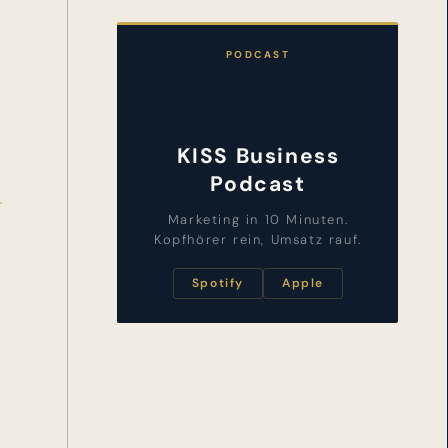
PODCAST
🎙️
KISS Business
Podcast
Marketing in 10 Minuten.
Kopfhörer rein, Umsatz rauf.
Spotify
Apple