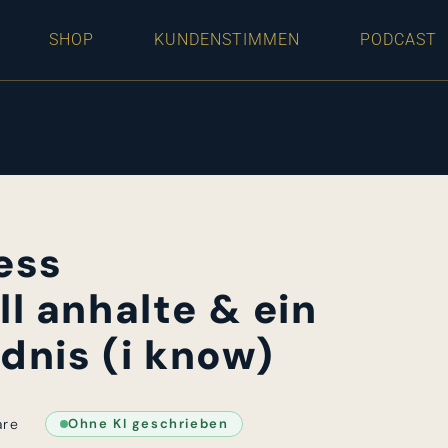
SHOP
KUNDENSTIMMEN
PODCAST
ess
l anhalte & ein
dnis (i know)
are
Ohne KI geschrieben