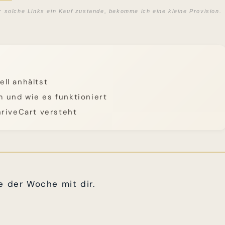
r solche Links ein Kauf zustande, bekomme ich eine kleine Provision.
ll anhältst
 und wie es funktioniert
hriveCart versteht
e der Woche mit dir.