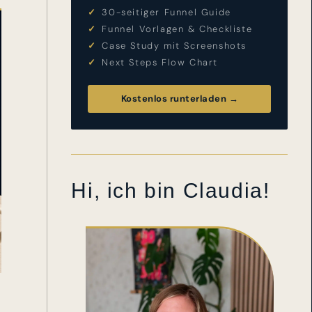
✓
30-seitiger Funnel Guide
✓
Funnel Vorlagen & Checkliste
✓
Case Study mit Screenshots
✓
Next Steps Flow Chart
Kostenlos runterladen →
Hi, ich bin Claudia!