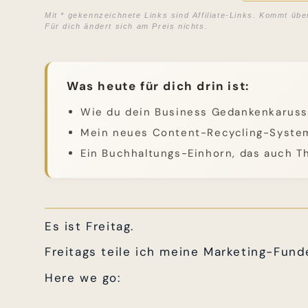
Mit * gekennzeichnete Links sind Affiliate-Links. Kommt übe
Für dich ändert sich am Preis nichts.
Was heute für dich drin ist:
Wie du dein Business Gedankenkarusse
Mein neues Content-Recycling-System
Ein Buchhaltungs-Einhorn, das auch T
Es ist Freitag.
Freitags teile ich meine Marketing-Fund
Here we go: