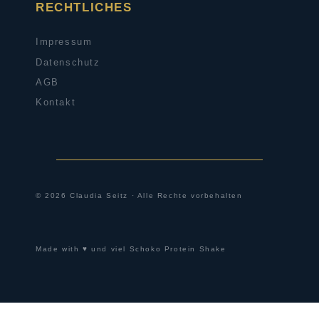
RECHTLICHES
Impressum
Datenschutz
AGB
Kontakt
© 2026 Claudia Seitz · Alle Rechte vorbehalten
Made with ♥ und viel Schoko Protein Shake