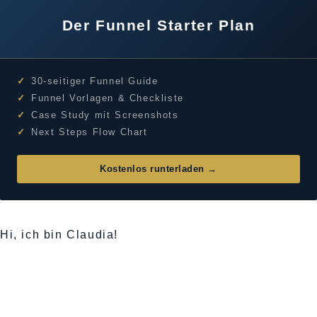
Der Funnel Starter Plan
✓
30-seitiger Funnel Guide
✓
Funnel Vorlagen & Checkliste
✓
Case Study mit Screenshots
✓
Next Steps Flow Chart
Kostenlos runterladen →
Hi, ich bin Claudia!