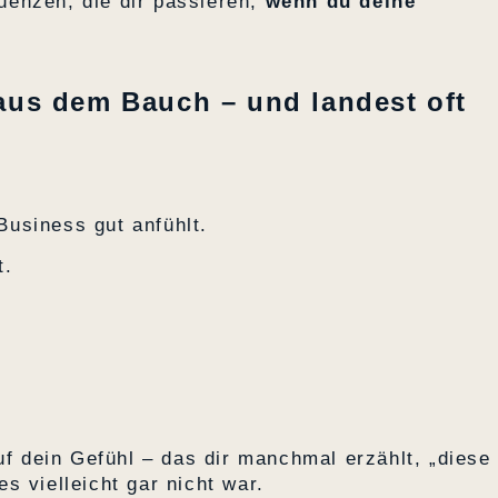
enzen, die dir passieren,
wenn du deine
 aus dem Bauch – und landest oft
usiness gut anfühlt.
t.
uf dein Gefühl – das dir manchmal erzählt, „diese
s vielleicht gar nicht war.