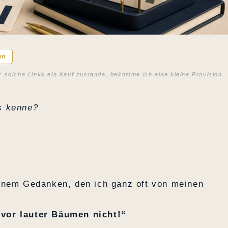
en
r solche Links ein Kauf zustande, bekomme ich eine kleine Provision.
s kenne?
inem Gedanken, den ich ganz oft von meinen
vor lauter Bäumen nicht!“