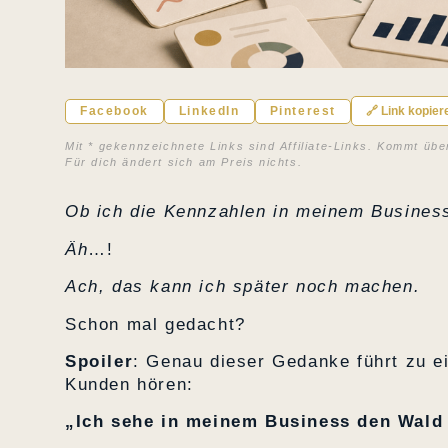
Facebook
LinkedIn
Pinterest
🔗 Link kopier
Mit * gekennzeichnete Links sind Affiliate-Links. Kommt übe
Für dich ändert sich am Preis nichts.
Ob ich die Kennzahlen in meinem Busines
Äh
…!
Ach, das kann ich später noch machen.
Schon mal gedacht?
Spoiler
: Genau dieser Gedanke führt zu e
Kunden hören:
„Ich sehe in meinem Business den Wald 