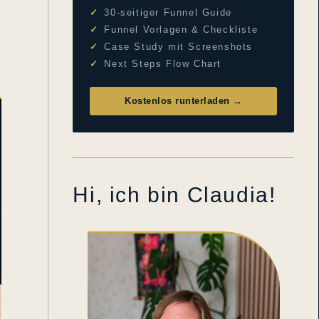
✓
30-seitiger Funnel Guide
✓
Funnel Vorlagen & Checkliste
✓
Case Study mit Screenshots
✓
Next Steps Flow Chart
Kostenlos runterladen →
Hi, ich bin Claudia!